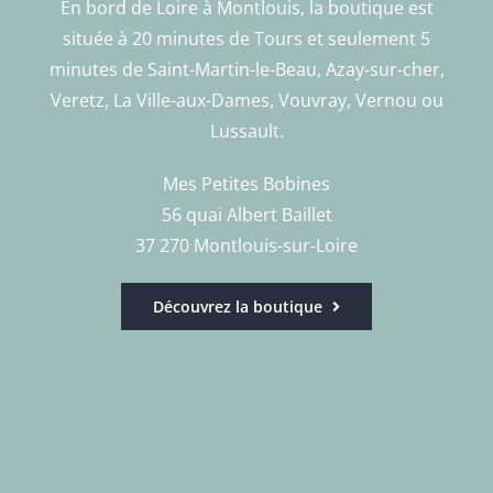
En bord de Loire à Montlouis, la boutique est
située à 20 minutes de Tours et seulement 5
minutes de Saint-Martin-le-Beau, Azay-sur-cher,
Veretz, La Ville-aux-Dames, Vouvray, Vernou ou
Lussault.
Mes Petites Bobines
56 quai Albert Baillet
37 270 Montlouis-sur-Loire
Découvrez la boutique